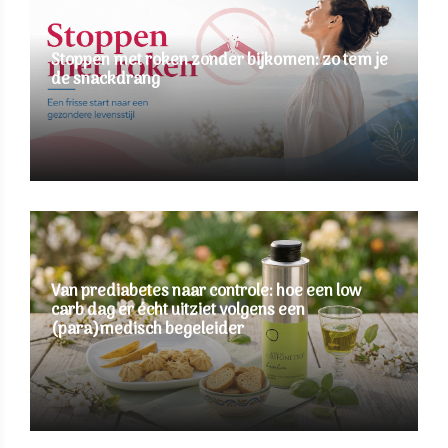
Stoppen met roken zonder bijkomen: zo tem je
de snackdrang
Van prediabetes naar controle: hoe een low
carb dag er écht uitziet volgens een
(para)medisch begeleider