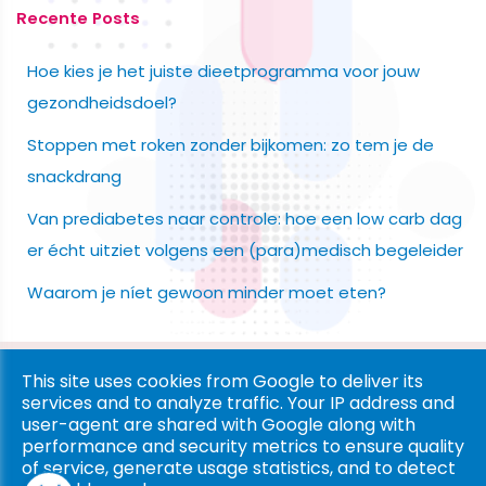
Recente Posts
Hoe kies je het juiste dieetprogramma voor jouw
gezondheidsdoel?
Stoppen met roken zonder bijkomen: zo tem je de
snackdrang
Van prediabetes naar controle: hoe een low carb dag
er écht uitziet volgens een (para)medisch begeleider
Waarom je níet gewoon minder moet eten?
Copyright © 2026 Ligna Pharma. All rights reserved. |
Privacy
This site uses cookies from Google to deliver its
services and to analyze traffic. Your IP address and
& Cookies
|
UP-TO-DATE WebDesign
user-agent are shared with Google along with
performance and security metrics to ensure quality
of service, generate usage statistics, and to detect