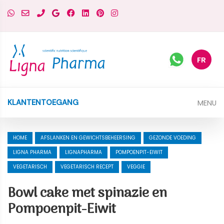
FR
MENU
KLANTENTOEGANG
HOME
AFSLANKEN EN GEWICHTSBEHEERSING
GEZONDE VOEDING
LIGNA PHARMA
LIGNAPHARMA
POMPOENPIT-EIWIT
VEGETARISCH
VEGETARISCH RECEPT
VEGGIE
Bowl cake met spinazie en
Pompoenpit-Eiwit