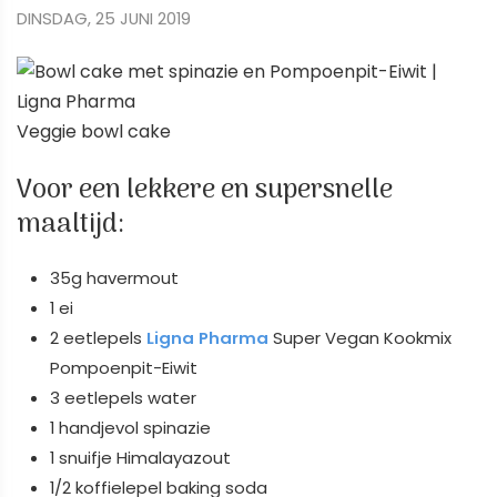
DINSDAG, 25 JUNI 2019
Veggie bowl cake
Voor een lekkere en supersnelle
maaltijd:
35g havermout
1 ei
2 eetlepels
Ligna
Pharma
Super Vegan Kookmix
Pompoenpit-Eiwit
3 eetlepels water
1 handjevol spinazie
1 snuifje Himalayazout
1/2 koffielepel baking soda