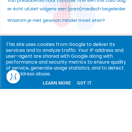
Van prediabetes naar controle: hoe een low carb dag
er écht uitziet volgens een (para)medisch begeleider
Waarom je níet gewoon minder moet eten?
Copyright © 2026 Ligna Pharma. All rights reserved. |
Privacy
This site uses cookies from Google to deliver its
services and to analyze traffic. Your IP address and
& Cookies
|
UP-TO-DATE WebDesign
user-agent are shared with Google along with
performance and security metrics to ensure quality
of service, generate usage statistics, and to detect
and address abuse.
LEARN MORE
GOT IT