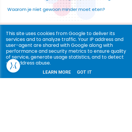
Waarom je níet gewoon minder moet eten?
Copyright © 2026 Ligna Pharma. All rights reserved. |
Privacy
This site uses cookies from Google to deliver its
services and to analyze traffic. Your IP address and
& Cookies
|
UP-TO-DATE WebDesign
user-agent are shared with Google along with
performance and security metrics to ensure quality
of service, generate usage statistics, and to detect
and address abuse.
LEARN MORE
GOT IT