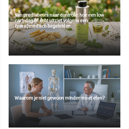
Van prediabetes naar controle: hoe een low
carb dag er écht uitziet volgens een
(para)medisch begeleider
Waarom je níet gewoon minder moet eten?