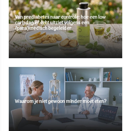
Van prediabetes naar controle: hoe een low
carb dag er écht uitziet volgens een
(para)medisch begeleider
Waarom je níet gewoon minder moet eten?