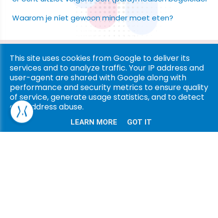
Waarom je níet gewoon minder moet eten?
Copyright © 2026 Ligna Pharma. All rights reserved. |
Privacy
This site uses cookies from Google to deliver its
services and to analyze traffic. Your IP address and
& Cookies
|
UP-TO-DATE WebDesign
user-agent are shared with Google along with
performance and security metrics to ensure quality
of service, generate usage statistics, and to detect
and address abuse.
LEARN MORE
GOT IT