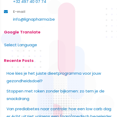
+32 497 40 07 74
E-mail
info@lignapharma.be
Google Translate
Select Language
Recente Posts
Hoe kies je het juiste dieetprogramma voor jouw
gezondheidsdoel?
Stoppen met roken zonder bijkomen: zo tem je de
snackdrang
Van prediabetes naar controle: hoe een low carb dag
er écht uitziet volgens een (para)medisch begeleider