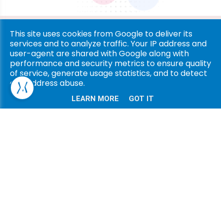
Copyright © 2026 Ligna Pharma. All rights reserved. |
Privacy
This site uses cookies from Google to deliver its
services and to analyze traffic. Your IP address and
& Cookies
|
UP-TO-DATE WebDesign
user-agent are shared with Google along with
performance and security metrics to ensure quality
of service, generate usage statistics, and to detect
and address abuse.
LEARN MORE
GOT IT