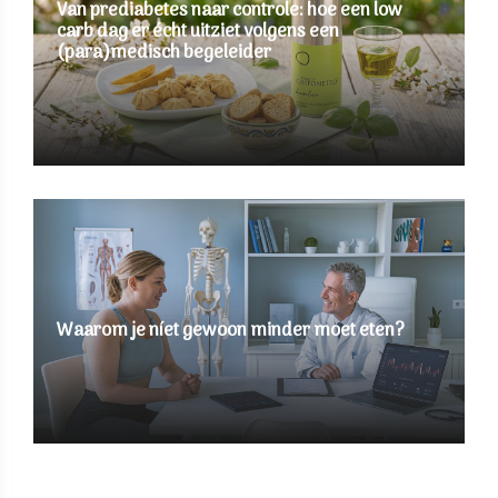
Van prediabetes naar controle: hoe een low
carb dag er écht uitziet volgens een
(para)medisch begeleider
Waarom je níet gewoon minder moet eten?