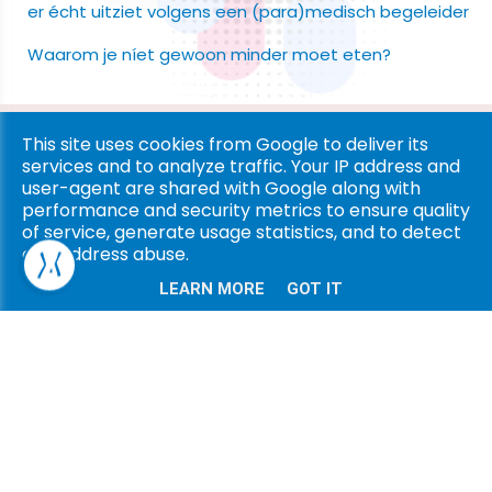
er écht uitziet volgens een (para)medisch begeleider
Waarom je níet gewoon minder moet eten?
Copyright © 2026 Ligna Pharma. All rights reserved. |
Privacy
This site uses cookies from Google to deliver its
services and to analyze traffic. Your IP address and
& Cookies
|
UP-TO-DATE WebDesign
user-agent are shared with Google along with
performance and security metrics to ensure quality
of service, generate usage statistics, and to detect
and address abuse.
LEARN MORE
GOT IT