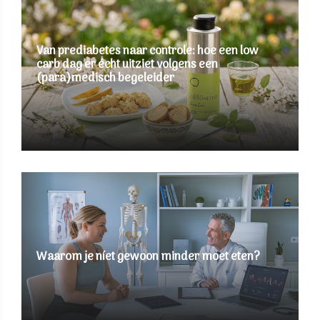
Van prediabetes naar controle: hoe een low
carb dag er écht uitziet volgens een
(para)medisch begeleider
Waarom je níet gewoon minder moet eten?