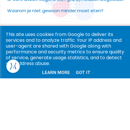
Waarom je níet gewoon minder moet eten?
Copyright © 2026 Ligna Pharma. All rights reserved. |
Privacy
This site uses cookies from Google to deliver its
services and to analyze traffic. Your IP address and
& Cookies
|
UP-TO-DATE WebDesign
user-agent are shared with Google along with
performance and security metrics to ensure quality
of service, generate usage statistics, and to detect
and address abuse.
LEARN MORE
GOT IT