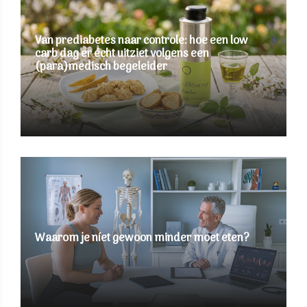
Van prediabetes naar controle: hoe een low
carb dag er écht uitziet volgens een
(para)medisch begeleider
Waarom je níet gewoon minder moet eten?