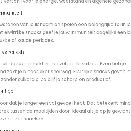
 verschil voor je energie, weerstand en algehele gezond
immuniteit
uwstenen van je lichaam en spelen een belangrijke rol in je
eiwitrijke snacks geef je jouw immuniteit dagelijks een 
drukke of koude periodes.
uikercrash
 uit de supermarkt zitten vol snelle suikers. Even heb je
a zakt je bloedsuiker snel weg. Eiwitrijke snacks geven je
zonder suikerdip. Zo blijf je scherp en productief.
zadigd
voor dat je langer een vol gevoel hebt. Dat betekent min
rek tussen de maaltijden door. Ideaal als je op je gewicht 
ezond wilt snacken.