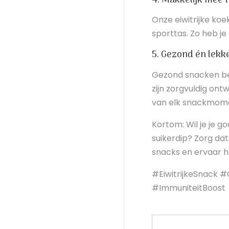
4. Makkelijk mee 
Onze eiwitrijke koe
sporttas. Zo heb je
5. Gezond én lekk
Gezond snacken bet
zijn zorgvuldig ontw
van elk snackmom
Kortom: Wil je je g
suikerdip? Zorg dat 
snacks en ervaar he
#EiwitrijkeSnack
#ImmuniteitBoost