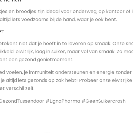
te nemen
kjes en broodjes zijn ideaal voor onderweg, op kantoor of i
 altijd iets voedzaams bij de hand, waar je ook bent.
er
ekent niet dat je hoeft in te leveren op smaak. Onze sn
ikkeld: eiwitrijk, laag in suiker, maar vol van smaak. Zo ma
ent een gezond genietmoment.
oed voelen, je immuniteit ondersteunen en energie zonder
je altijd iets gezonds op zak hebt! Probeer onze eiwitrijke
t verschil zelf.
 #GezondTussendoor #LignaPharma #GeenSuikercrash