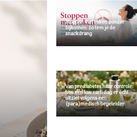
Stoppen met roken zonder
bijkomen: zo tem je de
snackdrang
Van prediabetes naar controle:
hoe een low carb dag er écht
uitziet volgens een
(para)medisch begeleider