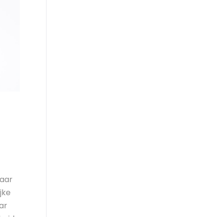
naar
jke
ar