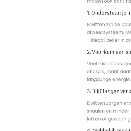
maken ook écht het
1. Ondersteun je 
Eiwitten zijn de bo
afweersysteem. Met 
– ideaal, zeker in 
2. Voorkom een s
Veel tussendoortjes
energie, maar daarn
langdurige energie, 
3. Blijf langer ver
Eiwitten zorgen er
snaaien en minder t
letten of gewoon g