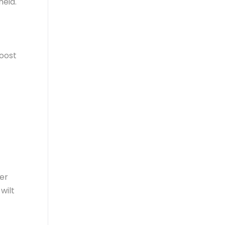
heid.
boost
der
wilt