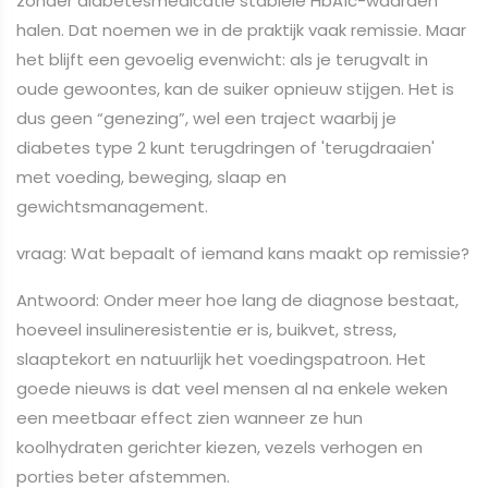
zonder diabetesmedicatie stabiele HbA1c-waarden
halen. Dat noemen we in de praktijk vaak remissie. Maar
het blijft een gevoelig evenwicht: als je terugvalt in
oude gewoontes, kan de suiker opnieuw stijgen. Het is
dus geen “genezing”, wel een traject waarbij je
diabetes type 2 kunt terugdringen of 'terugdraaien'
met voeding, beweging, slaap en
gewichtsmanagement.
vraag: Wat bepaalt of iemand kans maakt op remissie?
Antwoord: Onder meer hoe lang de diagnose bestaat,
hoeveel insulineresistentie er is, buikvet, stress,
slaaptekort en natuurlijk het voedingspatroon. Het
goede nieuws is dat veel mensen al na enkele weken
een meetbaar effect zien wanneer ze hun
koolhydraten gerichter kiezen, vezels verhogen en
porties beter afstemmen.