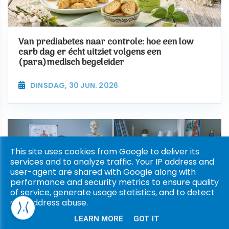
Van prediabetes naar controle: hoe een low
carb dag er écht uitziet volgens een
(para)medisch begeleider
DINSDAG, 30 JUN. 2026
This site uses cookies from Google to deliver its
services and to analyze traffic. Your IP address and
user-agent are shared with Google along with
performance and security metrics to ensure quality
of service, generate usage statistics, and to detect
and address abuse.
LEARN MORE
GOT IT